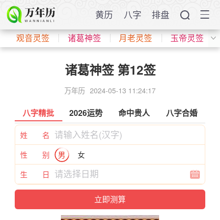
黄历
八字
排盘
观音灵签
诸葛神签
月老灵签
玉帝灵签
诸葛神签 第12签
万年历
2024-05-13 11:24:17
八字精批
2026运势
命中贵人
八字合婚
姓 名
性 别
男
女
生 日