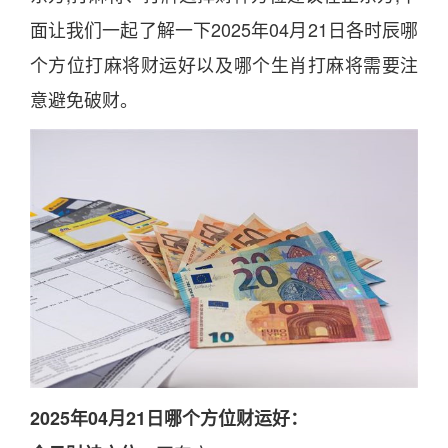
面让我们一起了解一下
2025
年
04
月
21
日
各
时
辰哪
个方位打麻将财运好以及哪个
生肖
打麻将需要注
意避免破财。
2025
年
04
月
21
日
哪个方位财运好：