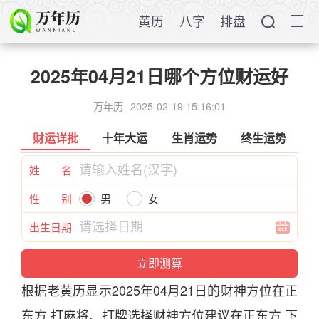
黄历
八字
排盘
2025年04月21日哪个方位财运好
万年历
2025-02-19 15:16:01
财运详批
十年大运
生肖运势
终生运势
姓 名
性 别
男
女
出生日期
根据
老
黄历
显示
2025
年
04
月
21
日
的财
神
方位在正
东
方,打麻将、打牌选择财
神
方位建议在正
东
方,下