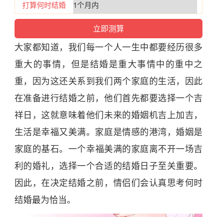
打算何时结婚
大家都知道，我们每一个人一生中都要经历很多
重大的事情，但是
结婚
是重大事情中的重中之
重，因为这还关系到我们两个家庭的
生活
，因此
在准备进行
结婚
之前，他们首先都要选择一个
吉
祥
日
，这就意味着他们未来的婚姻机
吉
上加
吉
，
生活
是幸
福
又美满。家庭是
情感
的港湾，婚姻是
家庭的基石。一个幸
福
美满的家庭离不开一场
吉
利的婚礼，选择一个合适的
结婚
日
子至关重要。
因此，在决定
结婚
之前，情侣们会认真思考何
时
结婚
最为恰当。