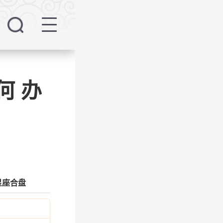
何 办
星座合盘