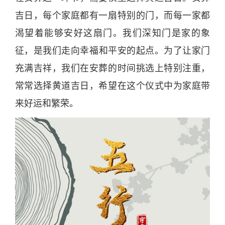
吉
日
，每个家庭都有一扇特别的门，而每一家都
渴望着能够安好这扇门。我们深知门是家的象
征，是我们走向幸
福
和平安的起点。为了让家门
充满
吉
祥，我们在安葬的
时
间挑选上特别注重，
常常选择黄道
吉
日
，希望在这个仪式中为家庭带
来好运和繁荣。