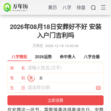
黄历
八字
排盘
2026年08月18日安葬好不好 安装
入户门吉利吗
万年历
2025-12-18 14:00:06
八字精批
2026运势
命中贵人
八字合婚
姓 名
性 别
男
女
生 日
在安葬这一环节，需要慎重选择黄道
吉
日
。安葬