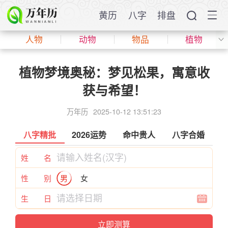
黄历
八字
排盘
人物
动物
物品
植物
植物梦境奥秘：梦见松果，寓意收
获与希望！
万年历
2025-10-12 13:51:23
八字精批
2026运势
命中贵人
八字合婚
姓 名
性 别
男
女
生 日