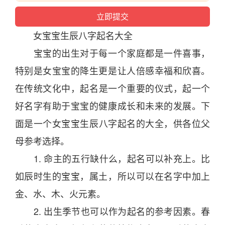
女宝宝生辰
八字
起名
大全
宝宝的出生对于每一个家庭都是一件
喜
事，
特别是女宝宝的降生更是让人倍感幸
福
和欣
喜
。
在传统
文化
中，
起名
是一个重要的仪式，起一个
好名字有助于宝宝的健康成长和未来的发展。下
面是一个女宝宝生辰
八字
起名
的大全，供各位父
母参考选择。
1. 命主的五行缺什么，
起名
可以补充上。比
如辰
时
生的宝宝，属土，所以可以在名字中加上
金、水、木、火元素。
2. 出生季节也可以作为
起名
的参考因素。
春