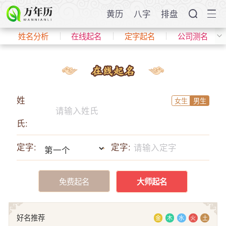
黄历
八字
排盘
姓名分析
在线起名
定字起名
公司测名
姓
女生
男生
氏:
定字:
定字:
免费起名
大师起名
好名推荐
金
木
水
火
土