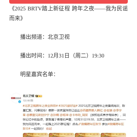
《
2025
BRTV踏上新征程 跨
年
之夜——我为民谣
而来》
播出频道：
北
京卫视
播出
时
间：12
月
31
日
（周二）19:30
明星
嘉宾名单：