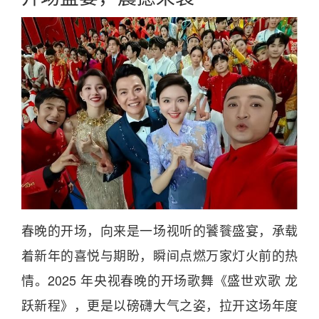
春
晚的开场，向来是一场视听的饕餮盛宴，承载
着新
年
的
喜
悦与期盼，瞬间点燃万家灯火前的热
情。
2025
年
央视
春
晚的开场歌舞《盛世欢歌 
龙
跃新程》，更是以磅礴大气之姿，拉开这场
年
度