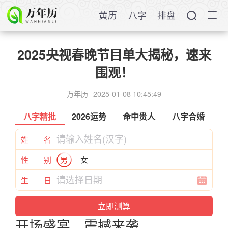
黄历
八字
排盘
2025央视春晚节目单大揭秘，速来
围观！
万年历
2025-01-08 10:45:49
八字精批
2026运势
命中贵人
八字合婚
姓 名
性 别
男
女
生 日
开场盛宴，震撼来袭