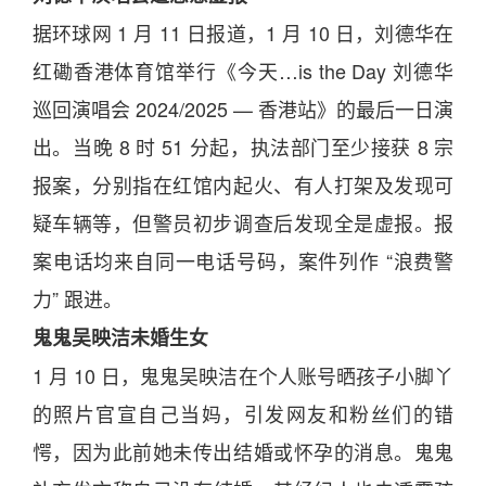
据环球网 1
月
11
日
报道，1
月
10
日
，刘德华在
红磡香港体育馆举行《今
天
…is the Day 刘德华
巡回演唱会 2024/
2025
— 香港站》的最后一
日
演
出。当晚 8
时
51
分
起，执法部门至少接获 8 宗
报案，
分
别指在红馆内起火、有人打架及发现可
疑车辆等，但警员初步调查后发现全是虚报。报
案
电话
均来自同一
电话
号码
，案件列作 “浪费警
力” 跟进。
鬼
鬼
吴映洁未婚生女
1
月
10
日
，
鬼
鬼
吴映洁在个人账号晒孩子小脚丫
的照片官宣自己当妈，引发网友和粉丝们的错
愕，因为此前她未传出
结婚
或怀孕的消息。
鬼
鬼