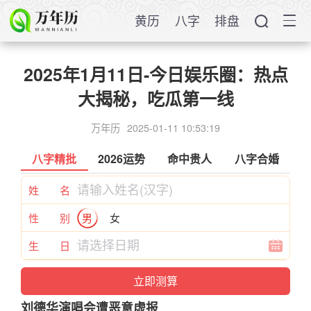
黄历
八字
排盘
2025年1月11日-今日娱乐圈：热点
大揭秘，吃瓜第一线
万年历
2025-01-11 10:53:19
八字精批
2026运势
命中贵人
八字合婚
姓 名
性 别
男
女
生 日
刘德华演唱会遭恶意虚报